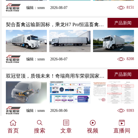
8151
编辑：xmm
2026-08-07
产品新闻
契合畜禽运输新国标，乘龙H7 Pro恒温畜禽车合规一步到位
8208
编辑：xmm
2026-08-07
产品新闻
双冠登顶，质领未来！奇瑞商用车荣获国家级动力电池安全赛事双赛道一等奖
9393
编辑：xmm
2026-08-06
产品新闻
300大马力高承载，乘龙M3 4×2极限自卸车助您领先创富
首页
搜索
文章
视频
直播间